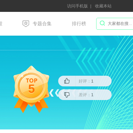
访问手机版
收藏本站
程
专题合集
排行榜
好评：
1
5
差评：
1