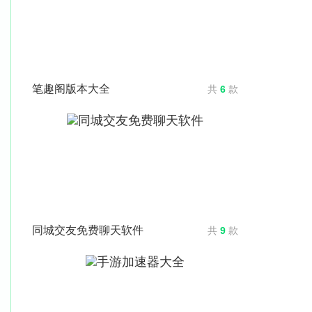
笔趣阁版本大全
共
6
款
同城交友免费聊天软件
共
9
款