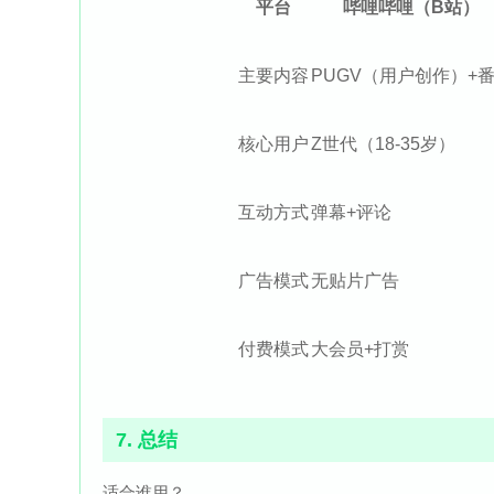
平台
哔哩哔哩（B站）
主要内容
PUGV（用户创作）+
核心用户
Z世代（18-35岁）
互动方式
弹幕+评论
广告模式
无贴片广告
付费模式
大会员+打赏
7. 总结
适合谁用？