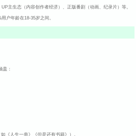
、UP主生态（内容创作者经济）、正版番剧（动画、纪录片）等。
%用户年龄在18-35岁之间。
涵盖：
片（如《人生一串》《但是还有书籍》）。