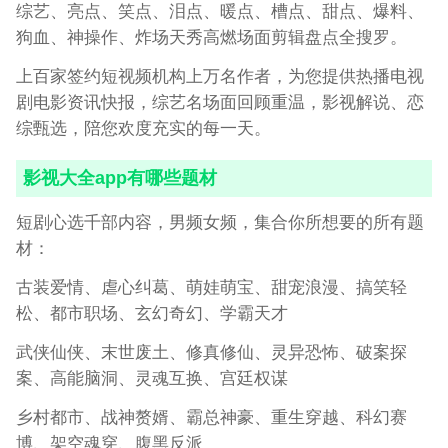
综艺、亮点、笑点、泪点、暖点、槽点、甜点、爆料、
狗血、神操作、炸场天秀高燃场面剪辑盘点全搜罗。
上百家签约短视频机构上万名作者，为您提供热播电视
剧电影资讯快报，综艺名场面回顾重温，影视解说、恋
综甄选，陪您欢度充实的每一天。
影视大全app
有哪些题材
短剧心选千部内容，男频女频，集合你所想要的所有题
材：
古装爱情、虐心纠葛、萌娃萌宝、甜宠浪漫、搞笑轻
松、都市职场、玄幻奇幻、学霸天才
武侠仙侠、末世废土、修真修仙、灵异恐怖、破案探
案、高能脑洞、灵魂互换、宫廷权谋
乡村都市、战神赘婿、霸总神豪、重生穿越、科幻赛
博、架空魂穿、腹黑反派