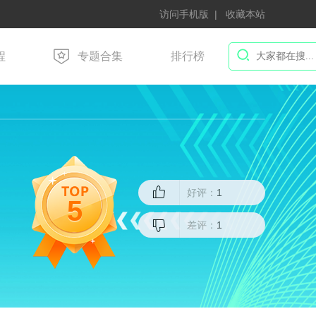
访问手机版
收藏本站
程
专题合集
排行榜
好评：
1
5
差评：
1