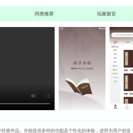
同类推荐
玩家留言
Skinseed中文汉化版
查
大小：30.7M
绝区零工坊小助手
查
大小：20.5M
剧本编辑器
查
大小：29.7M
Solid Explorer文件管理
学经典作品。并能提供多样的功能及个性化的体验，进而为用户创造
查