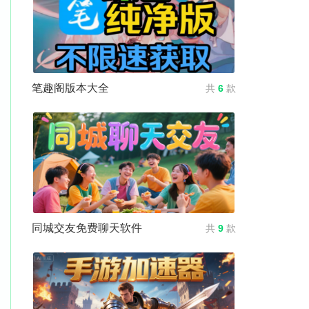
笔趣阁版本大全
共
6
款
同城交友免费聊天软件
共
9
款