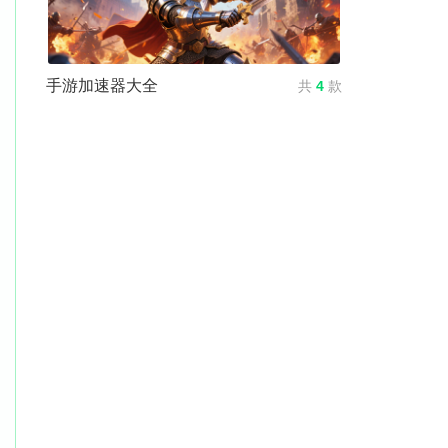
手游加速器大全
共
4
款